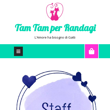
Tam Tam per Randagi
L'Amore ha bisogno di Gatti